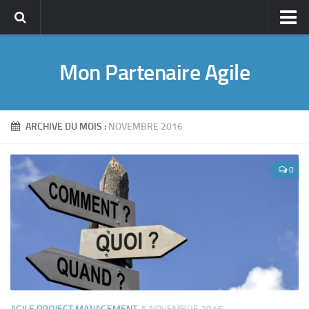
Accueil
Mon Partenaire Agile
A propos
A propos de Guillaume ROUCOU
Pourquoi ce blog ?
ARCHIVE DU MOIS :
NOVEMBRE 2016
CV en ligne
Management de projet
0
Agile PM
Lean Management
Management & Leadership
Conseil & Coaching
Publications