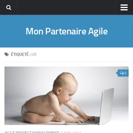
Accueil
Mon Partenaire Agile
A propos
A propos de Guillaume ROUCOU
Pourquoi ce blog ?
ÉTIQUETÉ :
UX
CV en ligne
Management de projet
0
Agile PM
Lean Management
Management & Leadership
Conseil & Coaching
Publications