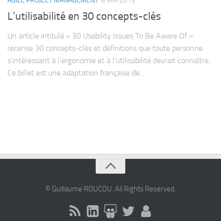
AGILE PROJECT MANAGEMENT
8 MAI 2013
Contact
L’utilisabilité en 30 concepts-clés
Un article intitulé « 30 Usability Issues To Be Aware Of »
recense 30 concepts-clés et définitions que toute personne
s’intéressant à l’ergonomie et à l’utilisabilité devrait connaître.
Ce billet est une adaptation française de...
© Guillaume ROUCOU. All Rights Reserved.