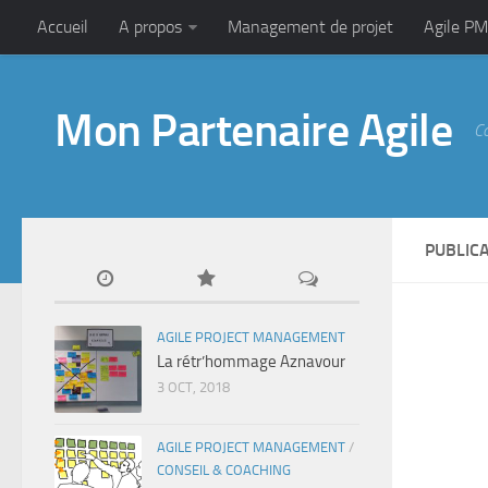
Accueil
A propos
Management de projet
Agile PM
Mon Partenaire Agile
C
PUBLIC
AGILE PROJECT MANAGEMENT
La rétr’hommage Aznavour
3 OCT, 2018
AGILE PROJECT MANAGEMENT
/
CONSEIL & COACHING