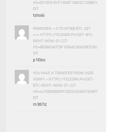
HS=0515F61ECF13A0C136D2C125B61616C1&
DIT
tsho6i
REMINDER; + 0.75197368 BTC. GET
=>> HTTPS://TELEGRA.PH/GET-BTC-
RIGHT-NOW-01-22?
HS=B83BE487C9F1EB46CDEAD0FD2B33DD54&
DIT
p1l0xo
YOU HAVE A TRANSFER FROM USER.
VERIFY > HTTPS://TELEGRA.PH/GET-
BTC-RIGHT-NOW-01-22?
HS=447EE83B0DFF20CE45C6E51EA6F8BE7B&
DIT
m387iz