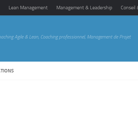
Lean Management
Management & Leadership
Conseil
oaching Agile & Lean, Coaching professionnel, Management de Projet
ATIONS