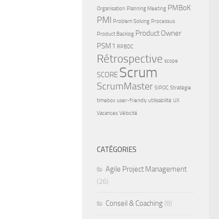
PMBoK
Organisation
Planning Meeting
PMI
Problem Solving
Processus
Product Owner
Product Backlog
PSM1
RPBDC
Rétrospective
scope
Scrum
SCORE
ScrumMaster
SIPOC
Stratégie
timebox
user-friendly
utilisabilité
UX
Vacances
Vélocité
CATÉGORIES
Agile Project Management
(26)
Conseil & Coaching
(8)