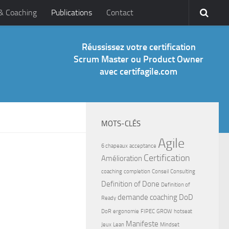
 & Coaching
Publications
Contact
Réussissez votre certification
Scrum Master ou Product Owner
avec certifagile.com
MOTS-CLÉS
Agile
6 chapeaux
acceptance
Certification
Amélioration
coaching
completion
Conseil
Consulting
Definition of Done
Definition of
demande coaching
DoD
Ready
DoR
ergonomie
FIPEC
GROW
hotseat
Manifeste
Jeux
Lean
Mindset