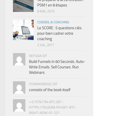
PSM1 en 8 étapes
8 MAI, 2015
CONSEIL & COACHING
Le SCORE : 5 questions clés
pour bien cadrer votre
coaching
2 JUIL, 2017
REFUGIA DIT
Build Funnels In 60 Seconds. Auto-
Write Emails. Sell Courses. Run
Webinars.
STANMOREXQC DIT
consists of the book itself
+ 0.75761764 BTC.GET -
HTTPS://TELEGRA.PH/GET-BTC-
RIGHT-NOW-01-22?