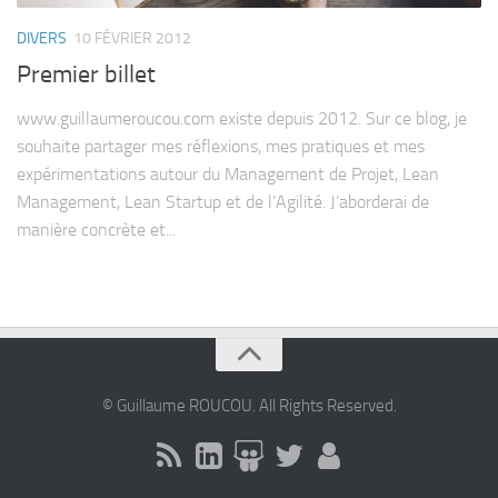
DIVERS
10 FÉVRIER 2012
Premier billet
www.guillaumeroucou.com existe depuis 2012. Sur ce blog, je
souhaite partager mes réflexions, mes pratiques et mes
expérimentations autour du Management de Projet, Lean
Management, Lean Startup et de l’Agilité. J’aborderai de
manière concrète et...
© Guillaume ROUCOU. All Rights Reserved.