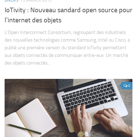
DIVERS
15 JANVIER 2015
Contact
IoTivity : Nouveau sandard open source pour
l’internet des objets
L’Open Interconnect Consortium, regroupant des industriels
des nouvelles technologies comme Samsung, Intel ou Cisco, a
publié une première version du standard IoTivity permettant
aux objets connectés de communiquer entre-eux. Un marché
des objets connectés...
0