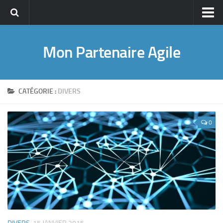
Accueil
Mon Partenaire Agile
A propos
A propos de Guillaume ROUCOU
Pourquoi ce blog ?
CATÉGORIE :
DIVERS
CV en ligne
Management de projet
0
Agile PM
Lean Management
Management & Leadership
Conseil & Coaching
Publications