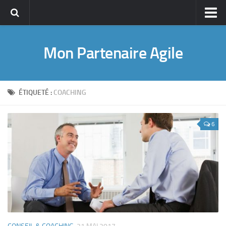
Accueil
Mon Partenaire Agile
A propos
A propos de Guillaume ROUCOU
Pourquoi ce blog ?
ÉTIQUETÉ :
COACHING
CV en ligne
Management de projet
6
Agile PM
Lean Management
Management & Leadership
Conseil & Coaching
Publications