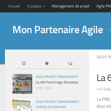
Accueil
A propos
Management de projet
Agile PM
Mon Partenaire Agile
C
AGILE 
La 
AGILE PROJECT MANAGEMENT
La rétr’hommage Aznavour
3 OCT, 2018
PAR
GUI
Le PMI 
AGILE PROJECT MANAGEMENT
/
était di
CONSEIL & COACHING