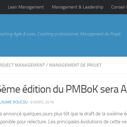
Lean Management
Management & Leadership
Conseil
oaching Agile & Lean, Coaching professionnel, Management de Projet
PROJECT MANAGEMENT
/
MANAGEMENT DE PROJET
6ème édition du PMBoK sera Ag
LLAUME ROUCOU
·
8 MARS 2016
a annoncé quelques jours plus tôt que le draft de la sixième
sponible pour relecture. Les principales évolutions de cette ve