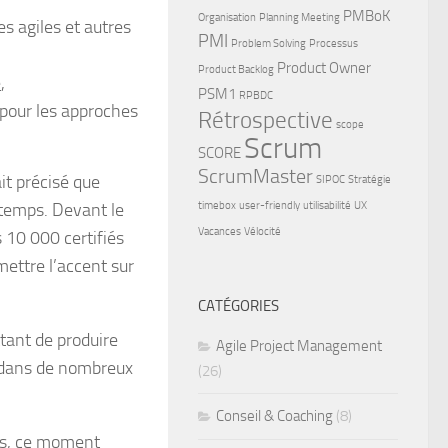
PMBoK
Organisation
Planning Meeting
es agiles et autres
PMI
Problem Solving
Processus
Product Owner
Product Backlog
e
,
PSM1
RPBDC
pour les approches
Rétrospective
scope
Scrum
SCORE
ScrumMaster
it précisé que
SIPOC
Stratégie
 temps. Devant le
timebox
user-friendly
utilisabilité
UX
Vacances
Vélocité
 10 000 certifiés
mettre l’accent sur
CATÉGORIES
tant de produire
Agile Project Management
, dans de nombreux
(26)
Conseil & Coaching
(8)
mps, ce moment