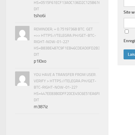
HS=0515F61ECF13A0C136D2C125B61616C1&
DIT
Site 
tsho6i
REMINDER; + 0.75197368 BTC. GET
=>> HTTPS://TELEGRA.PH/GET-BTC-
Enregi
RIGHT-NOW-01-22?
HS=B83BE487C9F1EB46CDEAD0FD2B33DD54&
DIT
p1l0xo
YOU HAVE A TRANSFER FROM USER.
VERIFY > HTTPS://TELEGRA.PH/GET-
BTC-RIGHT-NOW-01-22?
HS=447EE83B0DFF20CE45C6E51EA6F8BE7B&
DIT
m387iz