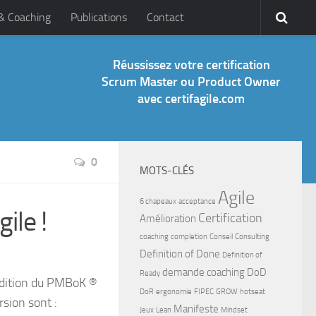
 & Coaching
Publications
Contact
Réussissez votre certification
Scrum Master ou Product Owner
avec certifagile.com
0
MOTS-CLÉS
Agile
6 chapeaux
acceptance
ile !
Certification
Amélioration
coaching
completion
Conseil
Consulting
Definition of Done
Definition of
demande coaching
DoD
Ready
 édition du PMBoK ®
DoR
ergonomie
FIPEC
GROW
hotseat
rsion sont :
Manifeste
Jeux
Lean
Mindset