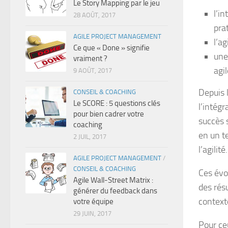
Le Story Mapping par le jeu
l’i
28 AOÛT, 2017
prat
AGILE PROJECT MANAGEMENT
l’a
Ce que « Done » signifie
une
vraiment ?
agil
9 AOÛT, 2017
Depuis 
CONSEIL & COACHING
Le SCORE : 5 questions clés
l’intég
pour bien cadrer votre
succès 
coaching
en un t
2 JUIL, 2017
l’agilité.
AGILE PROJECT MANAGEMENT
/
CONSEIL & COACHING
Ces évo
Agile Wall-Street Matrix :
des rés
générer du feedback dans
context
votre équipe
29 JUIN, 2017
Pour ce