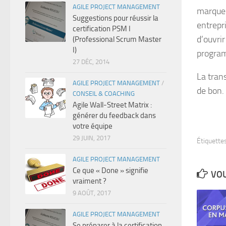
AGILE PROJECT MANAGEMENT
marque 
Suggestions pour réussir la
entrepr
certification PSM I
d’ouvrir
(Professional Scrum Master
I)
program
27 DÉC, 2014
La tran
AGILE PROJECT MANAGEMENT
/
de bon.
CONSEIL & COACHING
Agile Wall-Street Matrix :
générer du feedback dans
votre équipe
29 JUIN, 2017
Étiquettes
AGILE PROJECT MANAGEMENT
Ce que « Done » signifie
VOU
vraiment ?
9 AOÛT, 2017
AGILE PROJECT MANAGEMENT
Se préparer à la certification