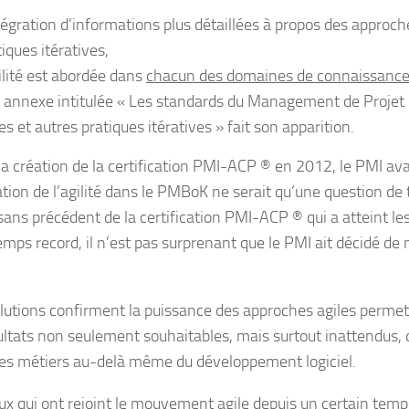
ntégration d’informations plus détaillées à propos des approch
iques itératives,
gilité est abordée dans
chacun des domaines de connaissanc
 annexe intitulée « Les standards du Management de Projet 
es et autres pratiques itératives » fait son apparition.
la création de la certification PMI-ACP ® en 2012, le PMI ava
ration de l’agilité dans le PMBoK ne serait qu’une question de
sans précédent de la certification PMI-ACP ® qui a atteint les
emps record, il n’est pas surprenant que le PMI ait décidé de 
lutions confirment la puissance des approches agiles permet
ultats non seulement souhaitables, mais surtout inattendus
es métiers au-delà même du développement logiciel.
ux qui ont rejoint le mouvement agile depuis un certain te