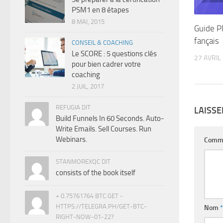
PSM1 en 8 étapes
8 MAI, 2015
Guide P
fançais
CONSEIL & COACHING
Le SCORE : 5 questions clés
27 AVRIL
pour bien cadrer votre
coaching
2 JUIL, 2017
REFUGIA DIT
LAISS
Build Funnels In 60 Seconds. Auto-
Write Emails. Sell Courses. Run
Webinars.
Comm
STANMOREXQC DIT
consists of the book itself
+ 0.75761764 BTC.GET -
HTTPS://TELEGRA.PH/GET-BTC-
Nom
*
RIGHT-NOW-01-22?