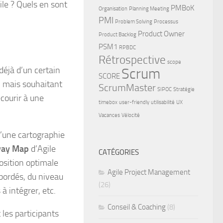
le ? Quels en sont
PMBoK
Organisation
Planning Meeting
PMI
Problem Solving
Processus
Product Owner
Product Backlog
PSM1
RPBDC
Rétrospective
scope
déjà d’un certain
Scrum
SCORE
, mais souhaitant
ScrumMaster
SIPOC
Stratégie
ecourir à une
timebox
user-friendly
utilisabilité
UX
Vacances
Vélocité
d’une cartographie
way Map
d’Agile
CATÉGORIES
osition optimale
Agile Project Management
bordés, du niveau
(26)
à intégrer, etc.
Conseil & Coaching
(8)
les participants