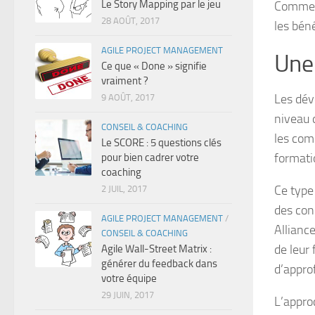
Le Story Mapping par le jeu
Comment
28 AOÛT, 2017
les bén
AGILE PROJECT MANAGEMENT
Une 
Ce que « Done » signifie
vraiment ?
Les dév
9 AOÛT, 2017
niveau 
CONSEIL & COACHING
les comp
Le SCORE : 5 questions clés
formatio
pour bien cadrer votre
coaching
Ce type
2 JUIL, 2017
des con
AGILE PROJECT MANAGEMENT
/
Allianc
CONSEIL & COACHING
de leur
Agile Wall-Street Matrix :
générer du feedback dans
d’appro
votre équipe
29 JUIN, 2017
L’appro