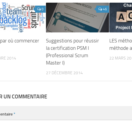
0
46
 : par où commencer
Suggestions pour réussir
LES métho
la certification PSM I
méthode ag
(Professional Scrum
BRE 2014
22 MARS 20
Master I)
27 DÉCEMBRE 2014
ER UN COMMENTAIRE
entaire
*