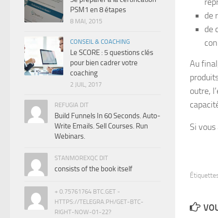
rep
PSM1 en 8 étapes
de 
8 MAI, 2015
de 
con
CONSEIL & COACHING
Le SCORE : 5 questions clés
pour bien cadrer votre
Au fina
coaching
produits
2 JUIL, 2017
outre, 
capacit
REFUGIA DIT
Build Funnels In 60 Seconds. Auto-
Write Emails. Sell Courses. Run
Si vous
Webinars.
STANMOREXQC DIT
consists of the book itself
Étiquettes
+ 0.75761764 BTC.GET -
HTTPS://TELEGRA.PH/GET-BTC-
VOU
RIGHT-NOW-01-22?