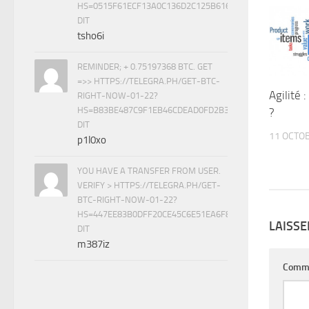
HS=0515F61ECF13A0C136D2C125B61616C1&
DIT
tsho6i
REMINDER; + 0.75197368 BTC. GET
=>> HTTPS://TELEGRA.PH/GET-BTC-
Agilité
RIGHT-NOW-01-22?
HS=B83BE487C9F1EB46CDEAD0FD2B33DD54&
?
DIT
11 OCTO
p1l0xo
YOU HAVE A TRANSFER FROM USER.
VERIFY > HTTPS://TELEGRA.PH/GET-
BTC-RIGHT-NOW-01-22?
HS=447EE83B0DFF20CE45C6E51EA6F8BE7B&
LAISS
DIT
m387iz
Comm