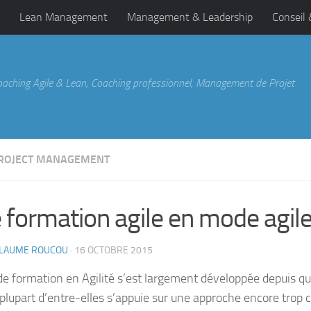
Lean Management
Management & Leadership
Conseil
oaching Agile & Lean, Coaching professionnel, Management de Projet
PROJECT MANAGEMENT
 formation agile en mode agile
LLAUME ROUCOU
·
16 OCTOBRE 2015
 de formation en Agilité s’est largement développée depuis q
 plupart d’entre-elles s’appuie sur une approche encore trop c