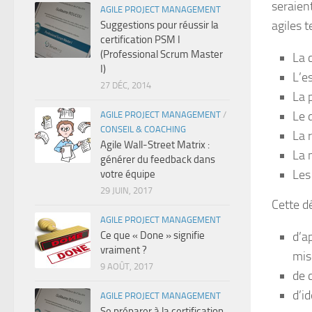
seraient
AGILE PROJECT MANAGEMENT
agiles t
Suggestions pour réussir la
certification PSM I
(Professional Scrum Master
La 
I)
L’e
27 DÉC, 2014
La 
Le 
AGILE PROJECT MANAGEMENT
/
CONSEIL & COACHING
La 
Agile Wall-Street Matrix :
La 
générer du feedback dans
Les
votre équipe
29 JUIN, 2017
Cette d
AGILE PROJECT MANAGEMENT
Ce que « Done » signifie
d’a
vraiment ?
mis
9 AOÛT, 2017
de 
d’i
AGILE PROJECT MANAGEMENT
Se préparer à la certification