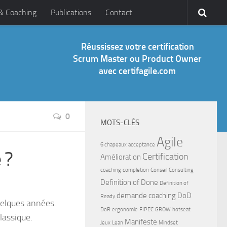
 & Coaching
Publications
Contact
Réussissez votre certification
Scrum Master ou Product Owner
avec certifagile.com
0
MOTS-CLÉS
Agile
6 chapeaux
acceptance
 ?
Certification
Amélioration
coaching
completion
Conseil
Consulting
Definition of Done
Definition of
demande coaching
DoD
Ready
uelques années.
DoR
ergonomie
FIPEC
GROW
hotseat
lassique.
Manifeste
Jeux
Lean
Mindset