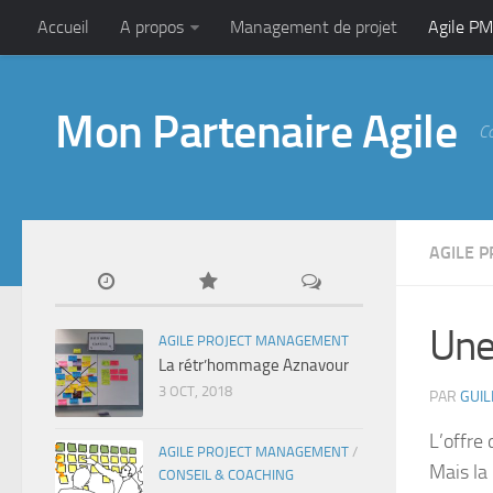
Accueil
A propos
Management de projet
Agile PM
Mon Partenaire Agile
C
AGILE 
Une
AGILE PROJECT MANAGEMENT
La rétr’hommage Aznavour
3 OCT, 2018
PAR
GUI
L’offre
AGILE PROJECT MANAGEMENT
/
Mais la
CONSEIL & COACHING