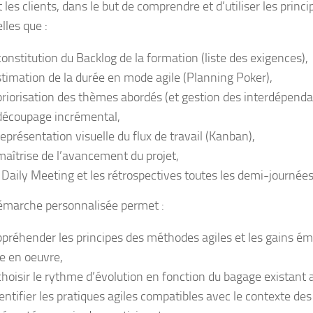
 les clients, dans le but de comprendre et d’utiliser les princ
elles que :
constitution du Backlog de la formation (liste des exigences),
stimation de la durée en mode agile (Planning Poker),
priorisation des thèmes abordés (et gestion des interdépenda
découpage incrémental,
représentation visuelle du flux de travail (Kanban),
maîtrise de l’avancement du projet,
 Daily Meeting et les rétrospectives toutes les demi-journées
émarche personnalisée permet :
ppréhender les principes des méthodes agiles et les gains ém
e en oeuvre,
choisir le rythme d’évolution en fonction du bagage existant 
dentifier les pratiques agiles compatibles avec le contexte des